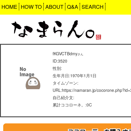
HOME
HOW TO
ABOUT
Q&A
SEARCH
fKGVCTBdmy
さん
ID:3520
性別:
生年月日:1970年1月1日
タイムゾーン:
URL:https://namaran.jp/cocorone.php?id
自己紹介文:
累計ココローネ。:0C