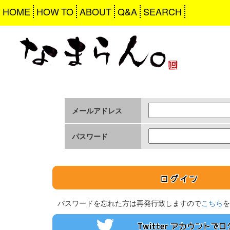
HOME
HOW TO
ABOUT
Q&A
SEARCH
メールアドレス
パスワード
パスワードを忘れた方は再発行致しますので
こちら
を