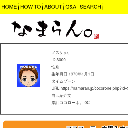
HOME
HOW TO
ABOUT
Q&A
SEARCH
ノスケ
さん
ID:3000
性別:
生年月日:1970年1月1日
タイムゾーン:
URL:https://namaran.jp/cocorone.php?id
自己紹介文:
累計ココローネ。:0C