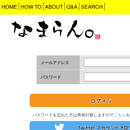
HOME
HOW TO
ABOUT
Q&A
SEARCH
メールアドレス
パスワード
パスワードを忘れた方は再発行致しますので
こちら
を