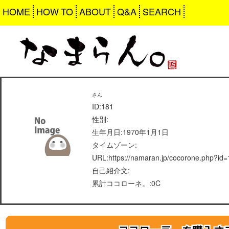
HOME
HOW TO
ABOUT
Q&A
SEARCH
さん
ID:181
性別:
生年月日:1970年1月1日
タイムゾーン:
URL:https://namaran.jp/cocorone.php?id
自己紹介文:
累計ココローネ。:0C