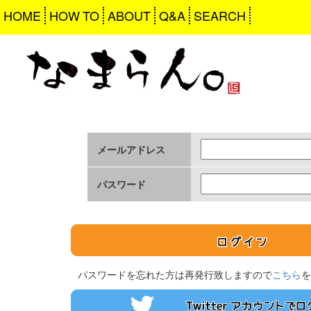
HOME
HOW TO
ABOUT
Q&A
SEARCH
メールアドレス
パスワード
パスワードを忘れた方は再発行致しますので
こちら
を