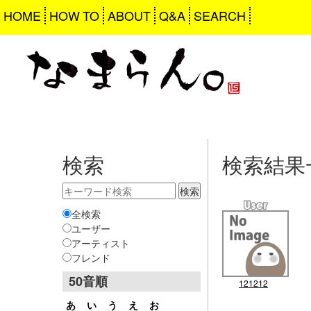
HOME
HOW TO
ABOUT
Q&A
SEARCH
検索
検索結果
全検索
ユーザー
アーティスト
フレンド
50音順
121212
あ
い
う
え
お