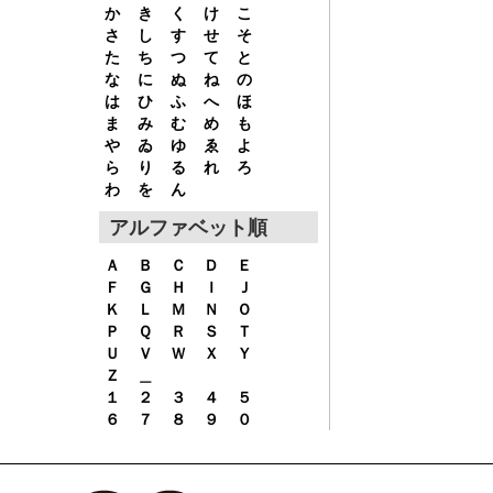
か
き
く
け
こ
さ
し
す
せ
そ
た
ち
つ
て
と
な
に
ぬ
ね
の
は
ひ
ふ
へ
ほ
ま
み
む
め
も
や
ゐ
ゆ
ゑ
よ
ら
り
る
れ
ろ
わ
を
ん
アルファベット順
Ａ
Ｂ
Ｃ
Ｄ
Ｅ
Ｆ
Ｇ
Ｈ
Ｉ
Ｊ
Ｋ
Ｌ
Ｍ
Ｎ
Ｏ
Ｐ
Ｑ
Ｒ
Ｓ
Ｔ
Ｕ
Ｖ
Ｗ
Ｘ
Ｙ
Ｚ
＿
１
２
３
４
５
６
７
８
９
０