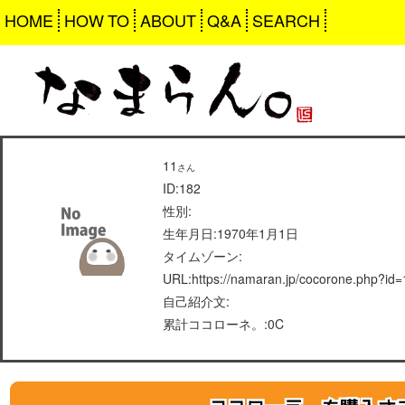
HOME
HOW TO
ABOUT
Q&A
SEARCH
11
さん
ID:182
性別:
生年月日:1970年1月1日
タイムゾーン:
URL:https://namaran.jp/cocorone.php?id
自己紹介文:
累計ココローネ。:0C