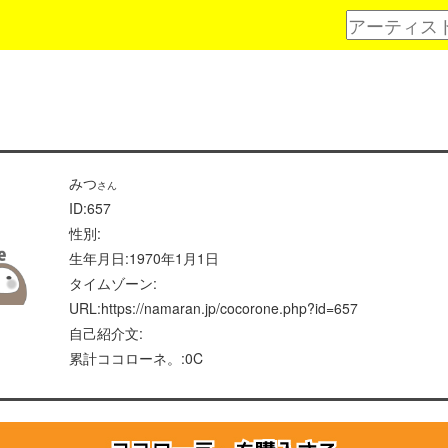
みつ
さん
ID:657
性別:
生年月日:1970年1月1日
タイムゾーン:
URL:https://namaran.jp/cocorone.php?id=657
自己紹介文:
累計ココローネ。:0C