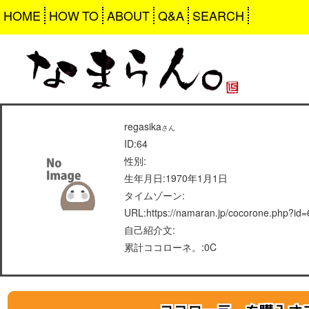
HOME
HOW TO
ABOUT
Q&A
SEARCH
regasika
さん
ID:64
性別:
生年月日:1970年1月1日
タイムゾーン:
URL:https://namaran.jp/cocorone.php?id=
自己紹介文:
累計ココローネ。:0C