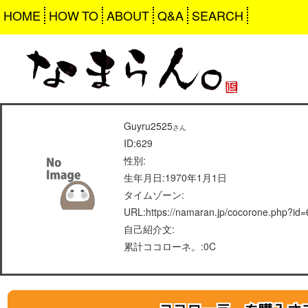
HOME
HOW TO
ABOUT
Q&A
SEARCH
Guyru2525
さん
ID:629
性別:
生年月日:1970年1月1日
タイムゾーン:
URL:https://namaran.jp/cocorone.php?id
自己紹介文:
累計ココローネ。:0C