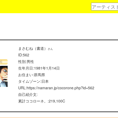
まさむね（書道）
さん
ID:562
性別:男性
生年月日:1981年1月14日
お住まい:群馬県
タイムゾーン:日本
URL:https://namaran.jp/cocorone.php?id=562
自己紹介文:
累計ココローネ。:219,100C