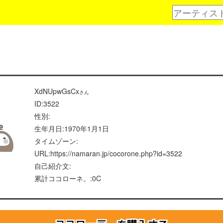
XdNUpwGsCx
さん
ID:3522
性別:
生年月日:1970年1月1日
タイムゾーン:
URL:https://namaran.jp/cocorone.php?id=3522
自己紹介文:
累計ココローネ。:0C