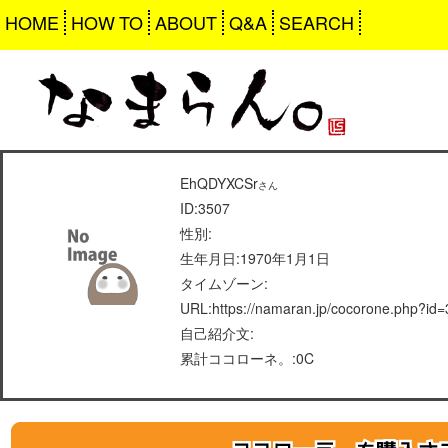
HOME
HOW TO
ABOUT
Q&A
SEARCH
EhQDYXCSr
さん
ID:3507
性別:
生年月日:1970年1月1日
タイムゾーン:
URL:https://namaran.jp/cocorone.php?id
自己紹介文:
累計ココローネ。:0C