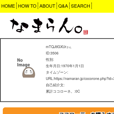
HOME
HOW TO
ABOUT
Q&A
SEARCH
mTQJtlGXUr
さん
ID:3506
性別:
生年月日:1970年1月1日
タイムゾーン:
URL:https://namaran.jp/cocorone.php?id
自己紹介文:
累計ココローネ。:0C