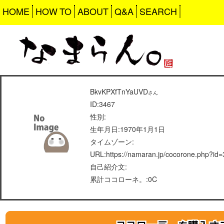
HOME
HOW TO
ABOUT
Q&A
SEARCH
BkvKPXfTnYaUVD
さん
ID:3467
性別:
生年月日:1970年1月1日
タイムゾーン:
URL:https://namaran.jp/cocorone.php?id
自己紹介文:
累計ココローネ。:0C