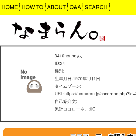
HOME
HOW TO
ABOUT
Q&A
SEARCH
3410honpo
さん
ID:34
性別:
生年月日:1970年1月1日
タイムゾーン:
URL:https://namaran.jp/cocorone.php?id=
自己紹介文:
累計ココローネ。:0C