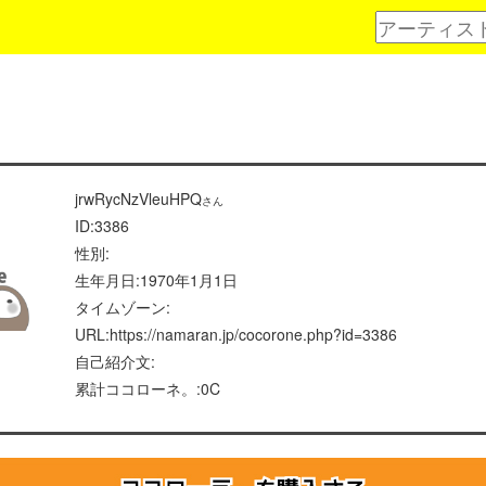
jrwRycNzVleuHPQ
さん
ID:3386
性別:
生年月日:1970年1月1日
タイムゾーン:
URL:https://namaran.jp/cocorone.php?id=3386
自己紹介文:
累計ココローネ。:0C