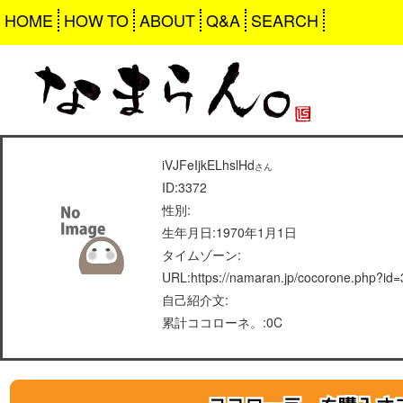
HOME
HOW TO
ABOUT
Q&A
SEARCH
iVJFeIjkELhslHd
さん
ID:3372
性別:
生年月日:1970年1月1日
タイムゾーン:
URL:https://namaran.jp/cocorone.php?id
自己紹介文:
累計ココローネ。:0C