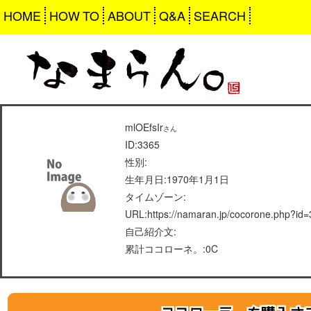
HOME
HOW TO
ABOUT
Q&A
SEARCH
mlOEfsIr
さん
ID:3365
性別:
生年月日:1970年1月1日
タイムゾーン:
URL:https://namaran.jp/cocorone.php?id
自己紹介文:
累計ココローネ。:0C