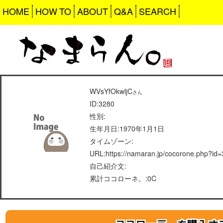
HOME
HOW TO
ABOUT
Q&A
SEARCH
WVsYfOkwljC
さん
ID:3280
性別:
生年月日:1970年1月1日
タイムゾーン:
URL:https://namaran.jp/cocorone.php?id
自己紹介文:
累計ココローネ。:0C