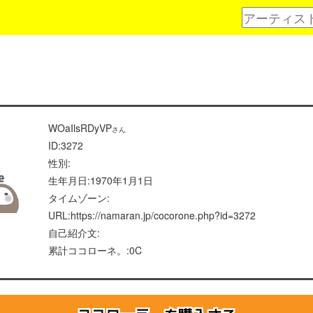
WOaIlsRDyVP
さん
ID:3272
性別:
生年月日:1970年1月1日
タイムゾーン:
URL:https://namaran.jp/cocorone.php?id=3272
自己紹介文:
累計ココローネ。:0C