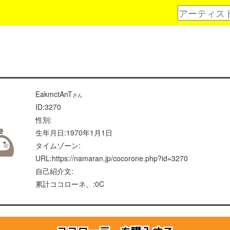
EakmctAnT
さん
ID:3270
性別:
生年月日:1970年1月1日
タイムゾーン:
URL:https://namaran.jp/cocorone.php?id=3270
自己紹介文:
累計ココローネ。:0C