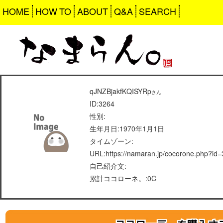
HOME
HOW TO
ABOUT
Q&A
SEARCH
qJNZBjakfKQISYRp
さん
ID:3264
性別:
生年月日:1970年1月1日
タイムゾーン:
URL:https://namaran.jp/cocorone.php?id
自己紹介文:
累計ココローネ。:0C