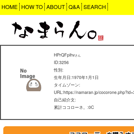
HOME
HOW TO
ABOUT
Q&A
SEARCH
HPrQFpihv
さん
ID:3256
性別:
生年月日:1970年1月1日
タイムゾーン:
URL:https://namaran.jp/cocorone.php?id
自己紹介文:
累計ココローネ。:0C