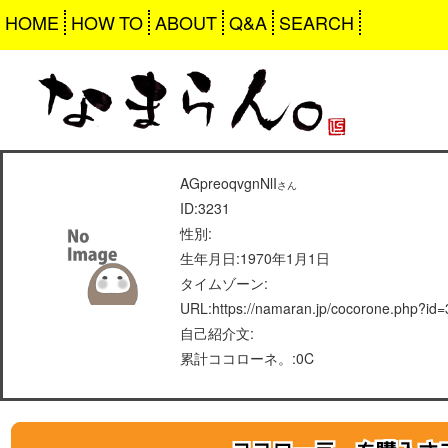
HOME
HOW TO
ABOUT
Q&A
SEARCH
AGpreoqvgnNlI
さん
ID:3231
性別:
生年月日:1970年1月1日
タイムゾーン:
URL:https://namaran.jp/cocorone.php?id
自己紹介文:
累計ココローネ。:0C