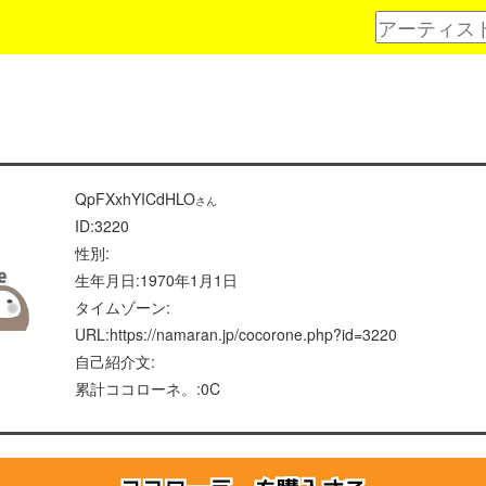
QpFXxhYICdHLO
さん
ID:3220
性別:
生年月日:1970年1月1日
タイムゾーン:
URL:https://namaran.jp/cocorone.php?id=3220
自己紹介文:
累計ココローネ。:0C