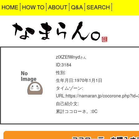
HOME
HOW TO
ABOUT
Q&A
SEARCH
zIXZEfWnyd
さん
ID:3184
性別:
生年月日:1970年1月1日
タイムゾーン:
URL:https://namaran.jp/cocorone.php?id
自己紹介文:
累計ココローネ。:0C