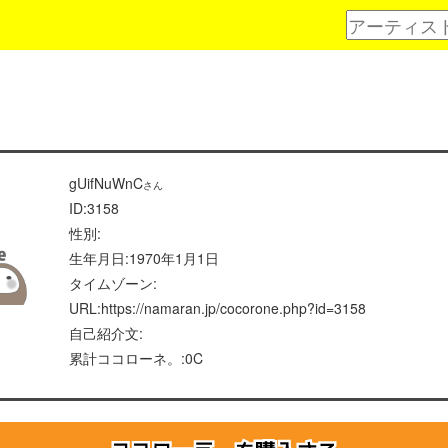
gUifNuWnC
さん
ID:3158
性別:
生年月日:1970年1月1日
タイムゾーン:
URL:https://namaran.jp/cocorone.php?id=3158
自己紹介文:
累計ココローネ。:0C