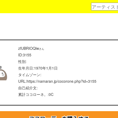
zfUBRIOQlw
さん
ID:3155
性別:
生年月日:1970年1月1日
タイムゾーン:
URL:https://namaran.jp/cocorone.php?id=3155
自己紹介文:
累計ココローネ。:0C