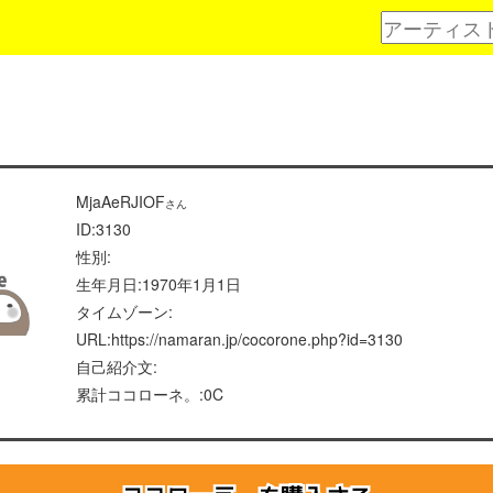
MjaAeRJIOF
さん
ID:3130
性別:
生年月日:1970年1月1日
タイムゾーン:
URL:https://namaran.jp/cocorone.php?id=3130
自己紹介文:
累計ココローネ。:0C