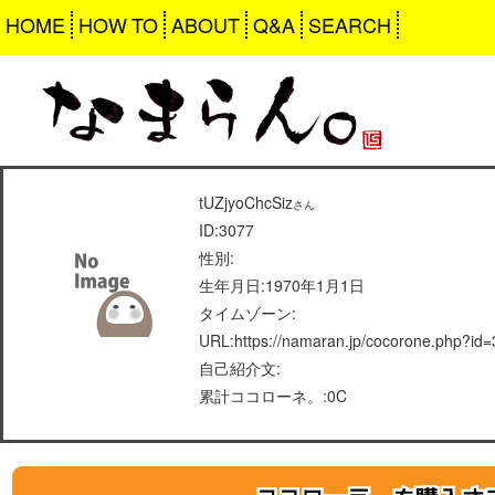
HOME
HOW TO
ABOUT
Q&A
SEARCH
tUZjyoChcSiz
さん
ID:3077
性別:
生年月日:1970年1月1日
タイムゾーン:
URL:https://namaran.jp/cocorone.php?id
自己紹介文:
累計ココローネ。:0C