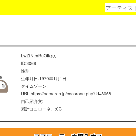
LwZfNtmRuOlk
さん
ID:3068
性別:
生年月日:1970年1月1日
タイムゾーン:
URL:https://namaran.jp/cocorone.php?id=3068
自己紹介文:
累計ココローネ。:0C