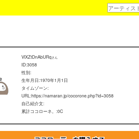
VlXZtDnAbURq
さん
ID:3058
性別:
生年月日:1970年1月1日
タイムゾーン:
URL:https://namaran.jp/cocorone.php?id=3058
自己紹介文:
累計ココローネ。:0C