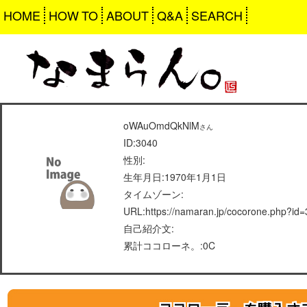
HOME
HOW TO
ABOUT
Q&A
SEARCH
oWAuOmdQkNlM
さん
ID:3040
性別:
生年月日:1970年1月1日
タイムゾーン:
URL:https://namaran.jp/cocorone.php?id
自己紹介文:
累計ココローネ。:0C