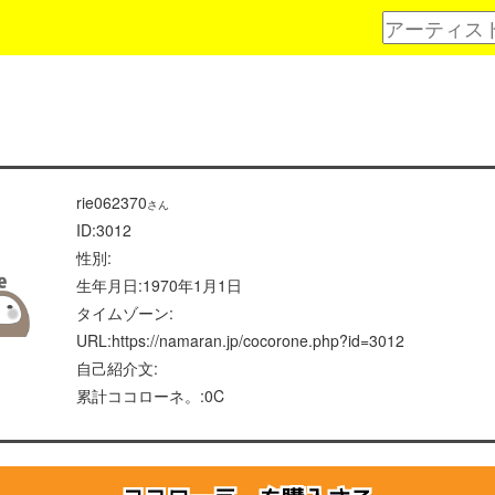
rie062370
さん
ID:3012
性別:
生年月日:1970年1月1日
タイムゾーン:
URL:https://namaran.jp/cocorone.php?id=3012
自己紹介文:
累計ココローネ。:0C