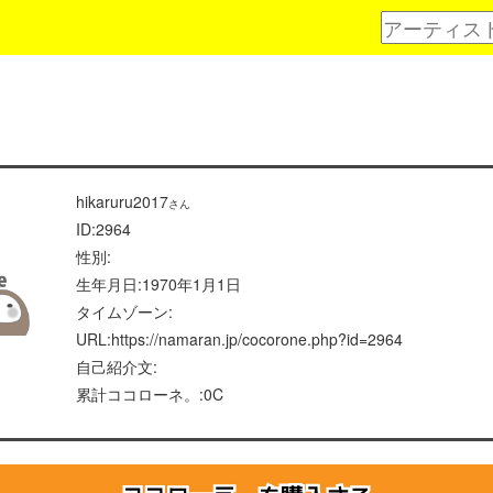
hikaruru2017
さん
ID:2964
性別:
生年月日:1970年1月1日
タイムゾーン:
URL:https://namaran.jp/cocorone.php?id=2964
自己紹介文:
累計ココローネ。:0C