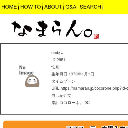
HOME
HOW TO
ABOUT
Q&A
SEARCH
omi
さん
ID:2951
性別:
生年月日:1970年1月1日
タイムゾーン:
URL:https://namaran.jp/cocorone.php?id
自己紹介文:
累計ココローネ。:0C