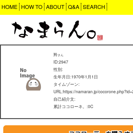
HOME
HOW TO
ABOUT
Q&A
SEARCH
羚
さん
ID:2947
性別:
生年月日:1970年1月1日
タイムゾーン:
URL:https://namaran.jp/cocorone.php?id
自己紹介文:
累計ココローネ。:0C