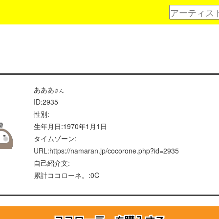
あああ
さん
ID:2935
性別:
生年月日:1970年1月1日
タイムゾーン:
URL:https://namaran.jp/cocorone.php?id=2935
自己紹介文:
累計ココローネ。:0C