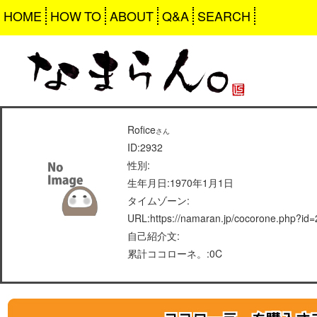
HOME
HOW TO
ABOUT
Q&A
SEARCH
Rofice
さん
ID:2932
性別:
生年月日:1970年1月1日
タイムゾーン:
URL:https://namaran.jp/cocorone.php?id
自己紹介文:
累計ココローネ。:0C