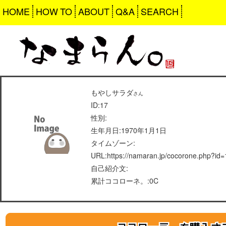
HOME
HOW TO
ABOUT
Q&A
SEARCH
もやしサラダ
さん
ID:17
性別:
生年月日:1970年1月1日
タイムゾーン:
URL:https://namaran.jp/cocorone.php?id=
自己紹介文:
累計ココローネ。:0C