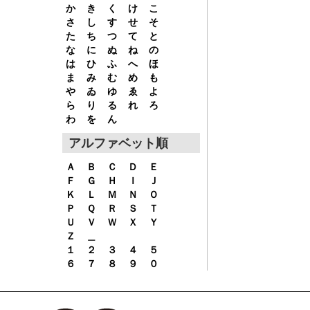
か
き
く
け
こ
さ
し
す
せ
そ
た
ち
つ
て
と
な
に
ぬ
ね
の
は
ひ
ふ
へ
ほ
ま
み
む
め
も
や
ゐ
ゆ
ゑ
よ
ら
り
る
れ
ろ
わ
を
ん
アルファベット順
Ａ
Ｂ
Ｃ
Ｄ
Ｅ
Ｆ
Ｇ
Ｈ
Ｉ
Ｊ
Ｋ
Ｌ
Ｍ
Ｎ
Ｏ
Ｐ
Ｑ
Ｒ
Ｓ
Ｔ
Ｕ
Ｖ
Ｗ
Ｘ
Ｙ
Ｚ
＿
１
２
３
４
５
６
７
８
９
０