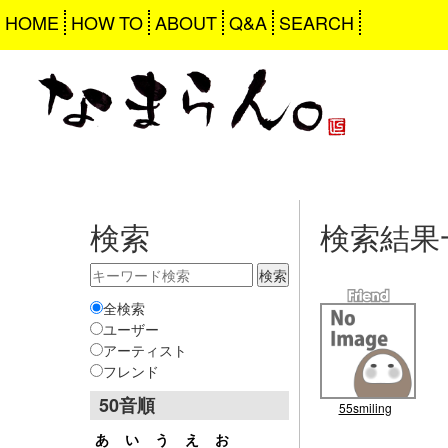
HOME
HOW TO
ABOUT
Q&A
SEARCH
検索
検索結果
全検索
ユーザー
アーティスト
フレンド
50音順
55smiling
あ
い
う
え
お