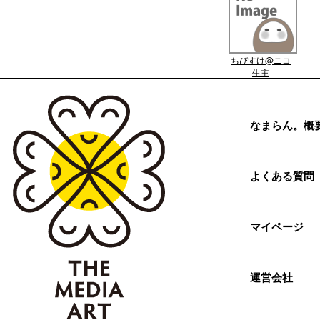
ちびすけ@ニコ
生主
なまらん。概
よくある質問
マイページ
運営会社