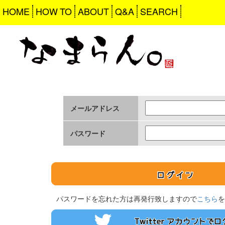
HOME
HOW TO
ABOUT
Q&A
SEARCH
メールアドレス
パスワード
パスワードを忘れた方は再発行致しますので
こちら
を