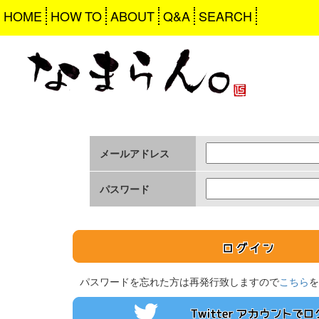
HOME
HOW TO
ABOUT
Q&A
SEARCH
メールアドレス
パスワード
パスワードを忘れた方は再発行致しますので
こちら
を