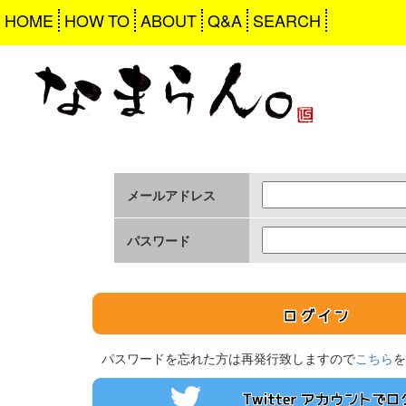
HOME
HOW TO
ABOUT
Q&A
SEARCH
メールアドレス
パスワード
パスワードを忘れた方は再発行致しますので
こちら
を