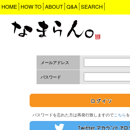
HOME
HOW TO
ABOUT
Q&A
SEARCH
メールアドレス
パスワード
パスワードを忘れた方は再発行致しますので
こちら
を