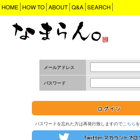
HOME
HOW TO
ABOUT
Q&A
SEARCH
メールアドレス
パスワード
パスワードを忘れた方は再発行致しますので
こちら
を