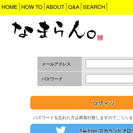
HOME
HOW TO
ABOUT
Q&A
SEARCH
メールアドレス
パスワード
パスワードを忘れた方は再発行致しますので
こちら
を